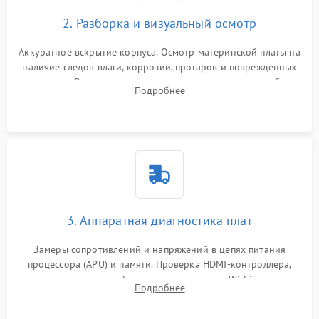
2. Разборка и визуальный осмотр
Аккуратное вскрытие корпуса. Осмотр материнской платы на
наличие следов влаги, коррозии, прогаров и поврежденных
элементов. Оценка состояния системы охлаждения, турбины
Подробнее
кулера и степени загрязнения радиатора пылью.
3. Аппаратная диагностика плат
Замеры сопротивлений и напряжений в цепях питания
процессора (APU) и памяти. Проверка HDMI-контроллера,
микросхем флеш-памяти и модуля Wi-Fi
Подробнее