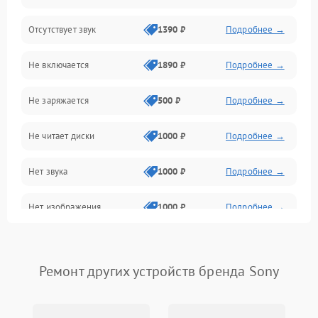
Отсутствует звук
1390 ₽
Подробнее →
Диски и привод
Не включается
1890 ₽
Подробнее →
Сеть и онлайн
Не заряжается
500 ₽
Подробнее →
Геймпады и аксессуары
Не читает диски
1000 ₽
Подробнее →
Разъёмы и корпус
Нет звука
1000 ₽
Подробнее →
Питание и электрика
Нет изображения
1000 ₽
Подробнее →
Перегрев и охлаждение
Память и накопители
Ремонт других устройств бренда Sony
Изображение