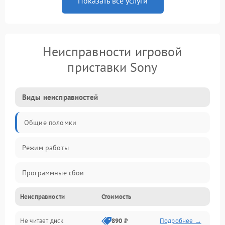
Показать все услуги
Неисправности игровой
приставки Sony
Виды неисправностей
Общие поломки
Режим работы
Программные сбои
Неисправности
Стоимость
Видео и HDMI
Не читает диск
890 ₽
Подробнее →
Звук и аудиовыходы