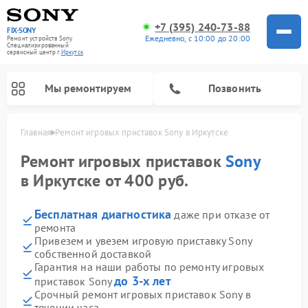
+7 (395) 240-73-88
FIX-SONY
Ежедневно, с 10:00 до 20:00
Ремонт устройств Sony
Специализированный
cервисный центр г.
Иркутск
Мы ремонтируем
Позвонить
Главная
Ремонт игровых приставок Sony в Иркутске
Ремонт игровых приставок
Sony
в Иркутске от 400 руб.
Бесплатная диагностика
даже при отказе от
ремонта
Привезем и увезем игровую приставку Sony
собственной доставкой
Гарантия на наши работы по ремонту игровых
Ремонт проигрывателей винила Sony
Ремонт акустических систем Sony
Ремонт микшерных пультов Sony
Ремонт домашних кинотеатров Sony
до 3-х лет
приставок Sony
Срочный ремонт игровых приставок Sony в
течении часа