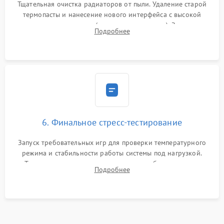
Тщательная очистка радиаторов от пыли. Удаление старой
термопасты и нанесение нового интерфейса с высокой
теплопроводностью (или жидкого металла). Замена
Подробнее
термопрокладок. Аккуратная сборка консоли и подключение
шлейфов.
6. Финальное стресс-тестирование
Запуск требовательных игр для проверки температурного
режима и стабильности работы системы под нагрузкой.
Тестирование привода, синхронизации беспроводных
Подробнее
геймпадов, выхода в сеть и выдачи изображения без
артефактов.