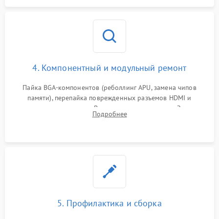
4. Компонентный и модульный ремонт
Пайка BGA-компонентов (реболлинг APU, замена чипов
памяти), перепайка поврежденных разъемов HDMI и
контроллеров питания. Восстановление дорожек. Замена
Подробнее
неисправного жесткого диска, SSD или лазерной головки
привода.
5. Профилактика и сборка