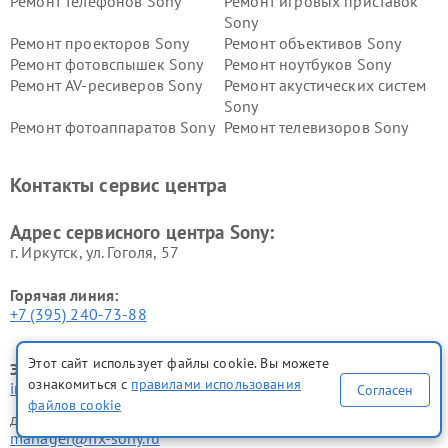
Ремонт телефонов Sony
Ремонт игровых приставок
Sony
Ремонт проекторов Sony
Ремонт объективов Sony
Ремонт фотовспышек Sony
Ремонт ноутбуков Sony
Ремонт AV-ресиверов Sony
Ремонт акустических систем
Sony
Ремонт фотоаппаратов Sony
Ремонт телевизоров Sony
Ремонт саундбаров Sony
Ремонт проигрывателей
винила Sony
Контакты сервис центра
Адрес сервисного центра Sony:
г. Иркутск, ул. ​Гоголя, 57
Горячая линия:
+7 (395) 240-73-88
Этот сайт использует файлы cookie. Вы можете
Электронная почта:
ознакомиться с
правилами использования
info@sony-fixim.ru
Согласен
файлов cookie
для юридических лиц
manager@fix-sony.ru