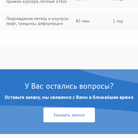
прыжки курсора, полный отказ
Повреждение петель и корпуса:
85 мин
1 год
люфт, трещины, деформация
Проблемы аккумулятора: быстрая
разрядка, невозможность зарядки,
85 мин
1 год
вздутие
Неисправность зарядного
85 мин
1 год
устройства или разъёма питания
У Вас остались вопросы?
Перегрев из‑за пыли, износа
термопасты или неисправности
75 мин
1 год
Оставьте заявку, мы свяжемся с Вами в ближайшее время
кулера
Заказать звонок
Выход из строя SSD или HDD:
медленная загрузка, ошибки
80 мин
1 год
чтения, пропадание диска