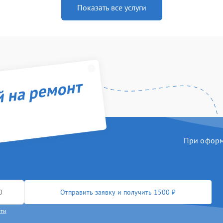
Показать все услуги
й на ремонт
При оформл
Отправить заявку и получить 1500 ₽
сти