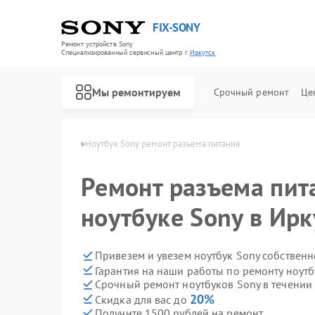
FIX-SONY
Ремонт устройств Sony
Специализированный cервисный центр г.
Иркутск
Мы ремонтируем
Срочный ремонт
Це
ков Sony в Иркутске
Ноутбук Sony ремонт разъема питания
Ремонт разъема пит
ноутбуке Sony в Ирк
Привезем и увезем ноутбук Sony собствен
Гарантия на наши работы по ремонту ноут
Срочный ремонт ноутбуков Sony в течении
20%
Скидка для вас до
Получите 1500 рублей на ремонт
Ремонт игровых приставок Sony
Ремонт акустических систем Sony
Ремонт проигрывателей винила Sony
Ремонт микшерных пультов Sony
Ремонт домашних кинотеатров Sony
Ремонт видеорекордеров Sony