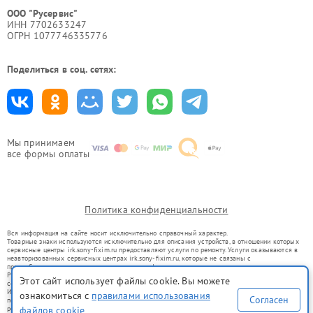
ООО "Русервис"
ИНН 7702633247
ОГРН 1077746335776
Поделиться в соц. сетях:
Мы принимаем
все формы оплаты
Политика конфиденциальности
Вся информация на сайте носит исключительно справочный характер.
Товарные знаки используются исключительно для описания устройств, в отношении которых
сервисные центры irk.sony-fixim.ru предоставляют услуги по ремонту. Услуги оказываются в
неавторизованных сервисных центрах irk.sony-fixim.ru, которые не связаны с
правообладателями товарных знаков или их официальными представителями.
Ремонт осуществляется для устройств, уже введенных в гражданский оборот в соответствии
Этот сайт использует файлы cookie. Вы можете
со статьей 1487 ГК РФ.
Использование товарных знаков не преследует цели индивидуализации услуг или введения
ознакомиться с
правилами использования
Согласен
потребителей в заблуждение, а служит для информирования о предоставляемых услугах по
файлов cookie
ремонту техники указанных брендов.