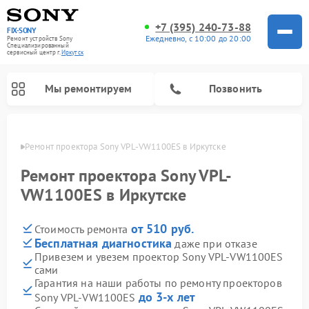
+7 (395) 240-73-88
FIX-SONY
Ежедневно, с 10:00 до 20:00
Ремонт устройств Sony
Специализированный
cервисный центр г.
Иркутск
Мы ремонтируем
Позвонить
утске
Ремонт проектора Sony VPL-VW1100ES в Иркутске
Ремонт проектора Sony VPL-
VW1100ES в Иркутске
от 510 руб.
Стоимость ремонта
Бесплатная диагностика
даже при отказе
Привезем и увезем проектор Sony VPL-VW1100ES
сами
Ремонт проигрывателей винила Sony
Ремонт акустических систем Sony
Ремонт микшерных пультов Sony
Ремонт игровых приставок Sony
Ремонт домашних кинотеатров Sony
Гарантия на наши работы по ремонту проекторов
до 3-х лет
Sony VPL-VW1100ES