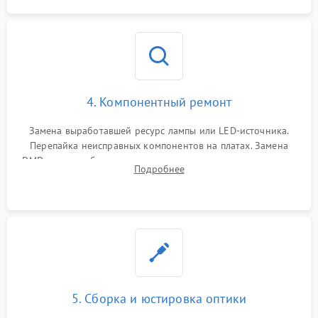
4. Компонентный ремонт
Замена выработавшей ресурс лампы или LED-источника.
Перепайка неисправных компонентов на платах. Замена
DMD-чипа при битых пикселях, установка нового цветового
Подробнее
колеса или восстановление сгоревших поляризационных
пленок.
5. Сборка и юстировка оптики