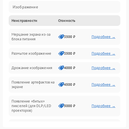
Изображение
Неисправности
Стоимость
Лампа подсветки
Мерцание экрана из-за
Неисправность управления и интерфейсов
3500 ₽
Подробнее →
блока питания
Прочие неисправности
Размытое изображение
3500 ₽
Подробнее →
Режим работы
Дрожание изображения
4000 ₽
Подробнее →
Неисправность звука
Появление артефактов на
4500 ₽
Подробнее →
экране
Появление «битых»
пикселей (для DLP/LED
5000 ₽
Подробнее →
проекторов)
Залипание изображения
4500 ₽
Подробнее →