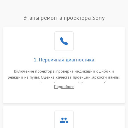
(image retention)
Нестабильная яркость или
Этапы ремонта проектора Sony
4000 ₽
Подробнее →
контраст
Неравномерная подсветка
4500 ₽
Подробнее →
экрана
Не работает
автоматическая коррекция
3000 ₽
Подробнее →
1. Первичная диагностика
трапеции (Keystone)
Включение проектора, проверка индикации ошибок и
Проблемы с
реакции на пульт. Оценка качества проекции, яркости лампы,
масштабированием
3500 ₽
Подробнее →
наличия артефактов (точки, пятна). Проверка работы
изображения
Подробнее
системы охлаждения по уровню шума вентиляторов.