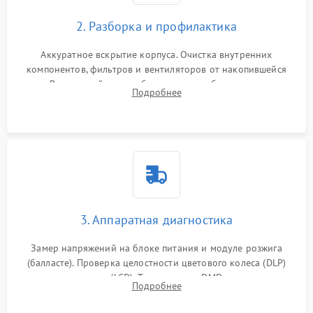
2. Разборка и профилактика
Аккуратное вскрытие корпуса. Очистка внутренних
компонентов, фильтров и вентиляторов от накопившейся
пыли. Визуальный осмотр блока питания, балласта лампы и
Подробнее
материнской платы на наличие прогаров или вздутых
элементов.
3. Аппаратная диагностика
Замер напряжений на блоке питания и модуле розжига
(балласте). Проверка целостности цветового колеса (DLP)
или поляризаторов (LCD). Тестирование DMD-чипа, датчиков
Подробнее
температуры и оптопар с помощью мультиметра и
осциллографа.