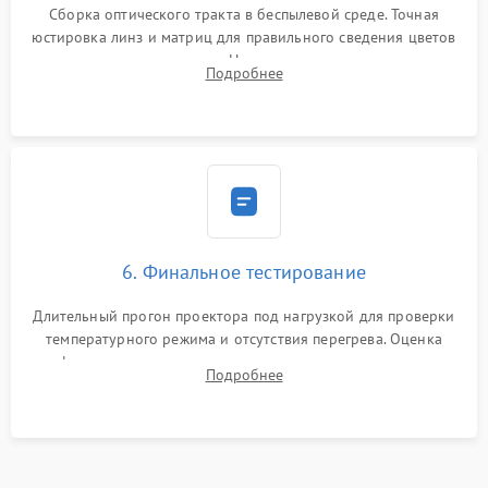
Сборка оптического тракта в беспылевой среде. Точная
юстировка линз и матриц для правильного сведения цветов
и устранения размытия. Надежное подключение всех
Подробнее
шлейфов, установка датчиков и закрытие корпуса
устройства.
6. Финальное тестирование
Длительный прогон проектора под нагрузкой для проверки
температурного режима и отсутствия перегрева. Оценка
фокуса, контрастности и цветопередачи на тестовых
Подробнее
таблицах. Проверка работы всех видеовходов и кнопок
управления.