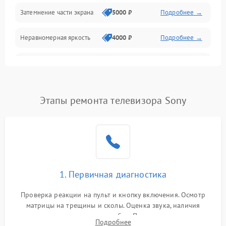
Механические повреждения
Затемнение части экрана
5000 ₽
Подробнее →
Программное обеспечение
Неравномерная яркость
4000 ₽
Подробнее →
Корпус и механика
Выгорание матрицы
6000 ₽
Подробнее →
Пульт и управление
Этапы ремонта телевизора Sony
Сеть и подключения
Аудио
Сетевая
1. Первичная диагностика
Проверка реакции на пульт и кнопку включения. Осмотр
матрицы на трещины и сколы. Оценка звука, наличия
подсветки и индикаторов ошибок. Подключение тестовых
Подробнее