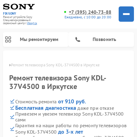
+7 (395) 240-73-88
FIX-SONY
Ежедневно, с 10:00 до 20:00
Ремонт устройств Sony
Специализированный
cервисный центр г.
Иркутск
Мы ремонтируем
Позвонить
утске
Ремонт телевизора Sony KDL-37V4500 в Иркутске
Ремонт телевизора Sony KDL-
37V4500 в Иркутске
от 910 руб.
Стоимость ремонта
Бесплатная диагностика
даже при отказе
Привезем и увезем телевизор Sony KDL-37V4500
сами
Ремонт проигрывателей винила Sony
Ремонт микшерных пультов Sony
Ремонт игровых приставок Sony
Ремонт акустических систем Sony
Ремонт домашних кинотеатров Sony
Гарантия на наши работы по ремонту телевизоров
до 3-х лет
Sony KDL-37V4500