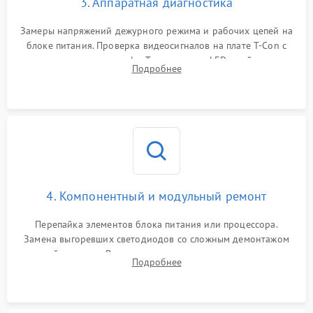
3. Аппаратная диагностика
Замеры напряжений дежурного режима и рабочих цепей на
блоке питания. Проверка видеосигналов на плате T-Con с
помощью осциллографа. Тестирование LED-драйвера и
Подробнее
светодиодных планок подсветки мультиметром.
4. Компонентный и модульный ремонт
Перепайка элементов блока питания или процессора.
Замена выгоревших светодиодов со сложным демонтажом
хрупкой матрицы. Восстановление поврежденных дорожек,
Подробнее
прошивка микросхем памяти EEPROM