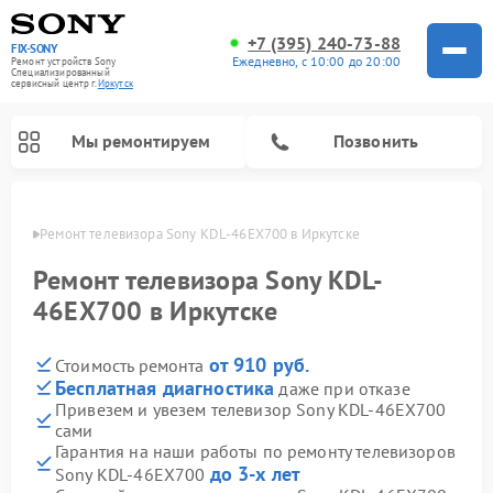
+7 (395) 240-73-88
FIX-SONY
Ежедневно, с 10:00 до 20:00
Ремонт устройств Sony
Специализированный
cервисный центр г.
Иркутск
Мы ремонтируем
Позвонить
утске
Ремонт телевизора Sony KDL-46EX700 в Иркутске
Ремонт телевизора Sony KDL-
46EX700 в Иркутске
от 910 руб.
Стоимость ремонта
Бесплатная диагностика
даже при отказе
Привезем и увезем телевизор Sony KDL-46EX700
сами
Ремонт проигрывателей винила Sony
Ремонт микшерных пультов Sony
Ремонт игровых приставок Sony
Ремонт акустических систем Sony
Ремонт домашних кинотеатров Sony
Гарантия на наши работы по ремонту телевизоров
до 3-х лет
Sony KDL-46EX700