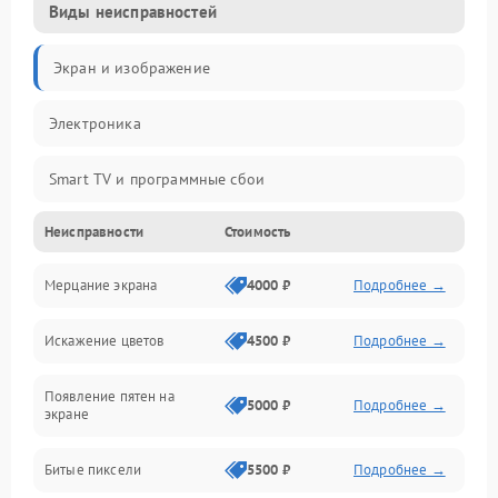
Виды неисправностей
Экран и изображение
Электроника
Smart TV и программные сбои
Неисправности
Стоимость
Питание и запуск
Мерцание экрана
4000 ₽
Подробнее →
Подсветка и LED-модули
Искажение цветов
4500 ₽
Подробнее →
Звук и аудиосистема
Появление пятен на
Сигнал и приём каналов
5000 ₽
Подробнее →
экране
Разъёмы и интерфейсы
Битые пиксели
5500 ₽
Подробнее →