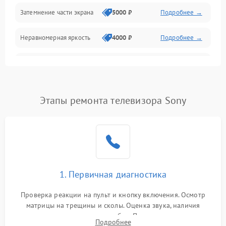
Механические повреждения
Затемнение части экрана
5000 ₽
Подробнее →
Программное обеспечение
Неравномерная яркость
4000 ₽
Подробнее →
Корпус и механика
Выгорание матрицы
6000 ₽
Подробнее →
Пульт и управление
Этапы ремонта телевизора Sony
Сеть и подключения
Аудио
Сетевая
1. Первичная диагностика
Проверка реакции на пульт и кнопку включения. Осмотр
матрицы на трещины и сколы. Оценка звука, наличия
подсветки и индикаторов ошибок. Подключение тестовых
Подробнее