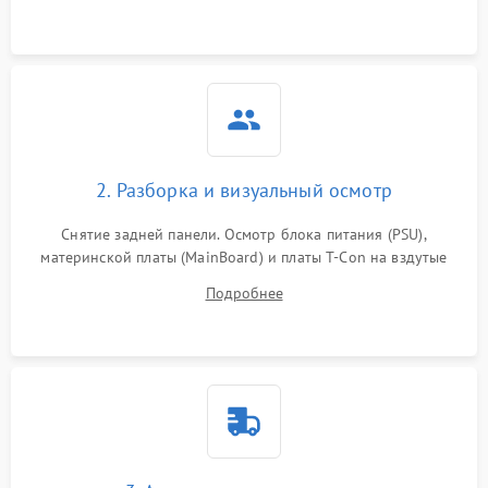
источников сигнала для выявления симптомов поломки.
2. Разборка и визуальный осмотр
Снятие задней панели. Осмотр блока питания (PSU),
материнской платы (MainBoard) и платы T-Con на вздутые
конденсаторы, прогары, окисления и микротрещины.
Подробнее
Проверка надежности фиксации и целостности шлейфов.